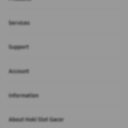
Buka
Services
Buka
Support
Buka
Account
Buka
Information
Buka
About Hoki Slot Gacor