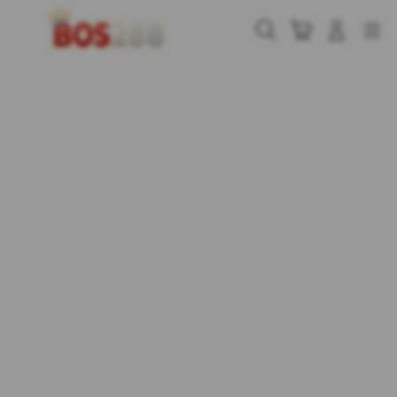
Skip
to
Cari
Troli
Login
Navigation
content